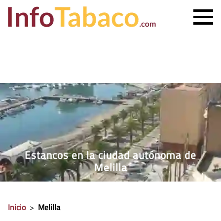
PRECIO CIGARRILLOS
PRECIO PUROS
ESTANCO MÁS CERCANO
CONTACTO
Estancos en la ciudad autónoma de
Melilla
Inicio
>
Melilla