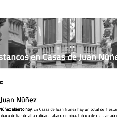
RRILLOS
PRECIO PUROS
ESTANCO MÁS CERCANO
stancos en Casas de Juan Núñ
ez
 Juan Núñez
Núñez abierto hoy.
En Casas de Juan Núñez hay un total de 1 esta
abaco de liar de alta calidad, tabaco en pipa, tabaco de mascar ad