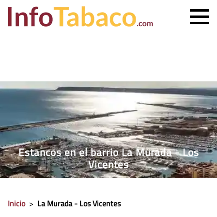
PRECIO CIGARRILLOS
PRECIO PUROS
ESTANCO MÁS CERCANO
CONTACTO
Estancos en el barrio La Murada - Los
Vicentes
Inicio
>
La Murada - Los Vicentes