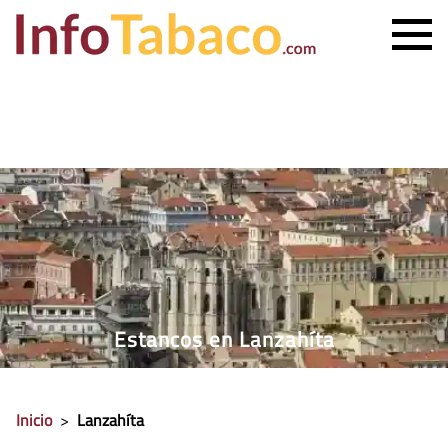
PRECIO CIGARRILLOS
PRECIO PUROS
ESTANCO MÁS CERCANO
CONTACTO
Estancos en Lanzahíta
Inicio
>
Lanzahíta