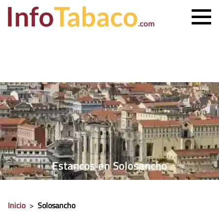
PRECIO CIGARRILLOS
PRECIO PUROS
ESTANCO MÁS CERCANO
CONTACTO
Estancos en Solosancho
Inicio
>
Solosancho