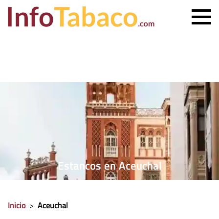
PRECIO CIGARRILLOS
PRECIO PUROS
ESTANCO MÁS CERCANO
CONTACTO
Estancos en Aceuchal
Inicio
>
Aceuchal