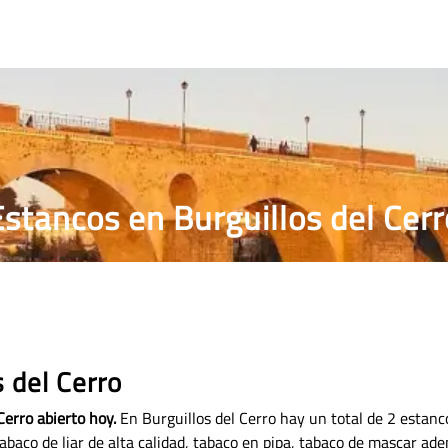
RRILLOS
PRECIO PUROS
ESTANCO MÁS CERCANO
Estancos en Burguillos del Cerr
 del Cerro
Cerro abierto hoy.
En Burguillos del Cerro hay un total de 2 estan
abaco de liar de alta calidad, tabaco en pipa, tabaco de mascar ad