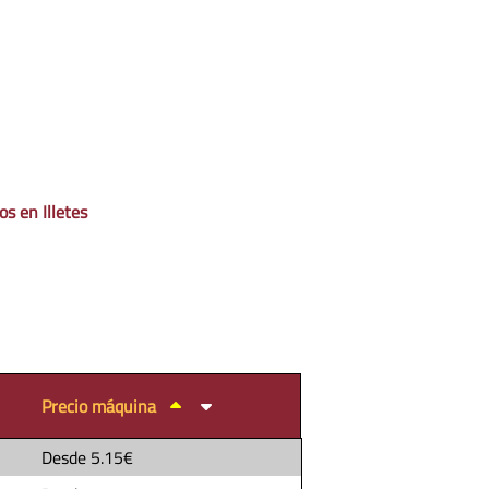
os en Illetes
Precio máquina
Desde
5.15€