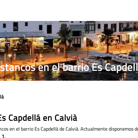
RRILLOS
PRECIO PUROS
ESTANCO MÁS CERCANO
stancos en el barrio Es Capdel
lá
Es Capdellá en Calvià
ncos en el barrio Es Capdellá de Calvià. Actualmente disponemos 
 1
.