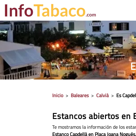
PRECIO CIGA
E
Inicio
>
Baleares
>
Calvià
>
Es Capdel
Estancos abiertos en 
Te mostramos la información de los esta
Estanco Capdellà en Plaça Joana Nogués,