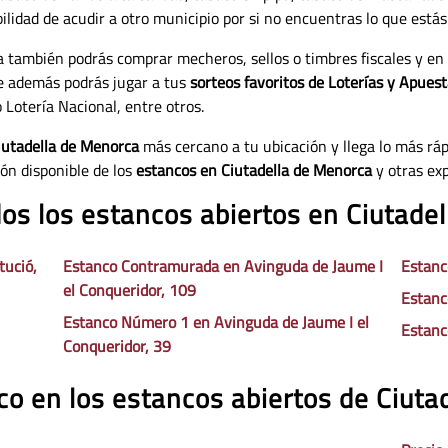
ilidad de acudir a otro municipio por si no encuentras lo que está
a también podrás comprar mecheros, sellos o timbres fiscales y en
e además podrás jugar a tus
sorteos favoritos de Loterías y Apues
 Lotería Nacional, entre otros.
iutadella de Menorca
más cercano a tu ubicación y llega lo más ráp
ión disponible de los
estancos en Ciutadella de Menorca
y otras ex
dos los estancos abiertos en Ciutade
tució,
Estanco Contramurada en Avinguda de Jaume I
Estanc
el Conqueridor, 109
Estanc
Estanco Número 1 en Avinguda de Jaume I el
Estanc
Conqueridor, 39
co en los estancos abiertos de Ciut