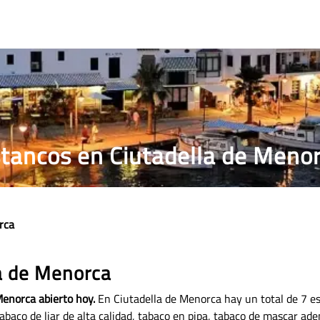
RRILLOS
PRECIO PUROS
ESTANCO MÁS CERCANO
tancos en Ciutadella de Meno
rca
a de Menorca
Menorca abierto hoy.
En Ciutadella de Menorca hay un total de 7 e
abaco de liar de alta calidad, tabaco en pipa, tabaco de mascar ad