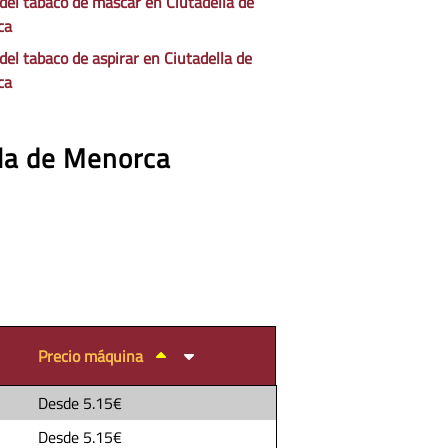
 del tabaco de mascar en Ciutadella de
ca
del tabaco de aspirar en Ciutadella de
ca
lla de Menorca
Precio máquina
Desde
5.15€
Desde
5.15€