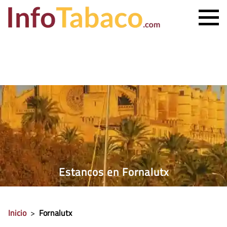
PRECIO CIGARRILLOS
PRECIO PUROS
ESTANCO MÁS CERCANO
CONTACTO
Estancos en Fornalutx
Inicio
>
Fornalutx