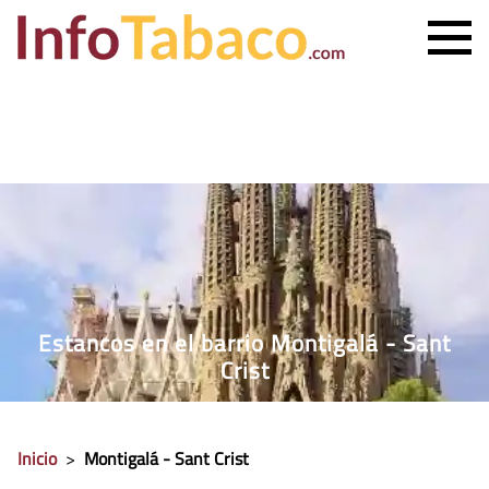
PRECIO CIGARRILLOS
PRECIO PUROS
ESTANCO MÁS CERCANO
CONTACTO
Estancos en el barrio Montigalá - Sant
Crist
Inicio
>
Montigalá - Sant Crist