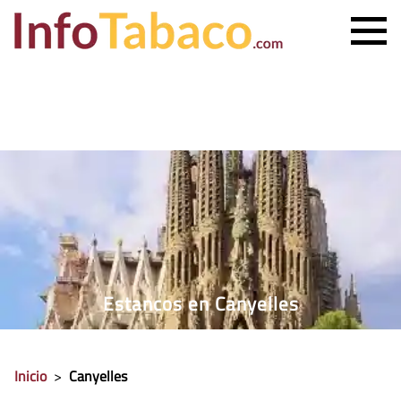
PRECIO CIGARRILLOS
PRECIO PUROS
ESTANCO MÁS CERCANO
CONTACTO
Estancos en Canyelles
Inicio
>
Canyelles