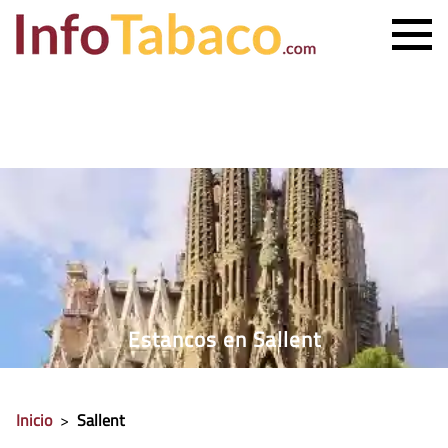
PRECIO CIGARRILLOS
PRECIO PUROS
ESTANCO MÁS CERCANO
CONTACTO
Estancos en Sallent
Inicio
>
Sallent