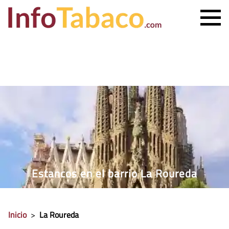
PRECIO CIGARRILLOS
PRECIO PUROS
ESTANCO MÁS CERCANO
CONTACTO
Estancos en el barrio La Roureda
Inicio
>
La Roureda