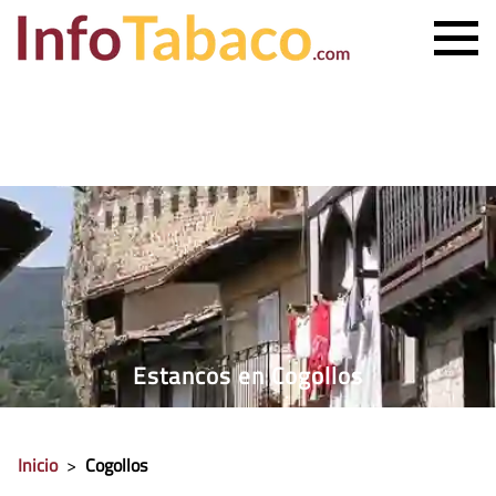
PRECIO CIGARRILLOS
PRECIO PUROS
ESTANCO MÁS CERCANO
CONTACTO
Estancos en Cogollos
Inicio
>
Cogollos