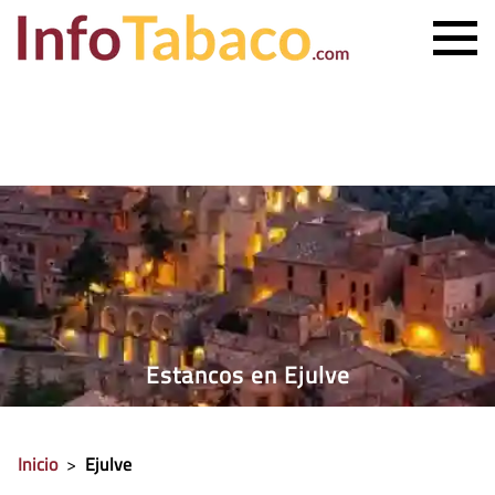
PRECIO CIGARRILLOS
PRECIO PUROS
ESTANCO MÁS CERCANO
CONTACTO
Estancos en Ejulve
Inicio
>
Ejulve