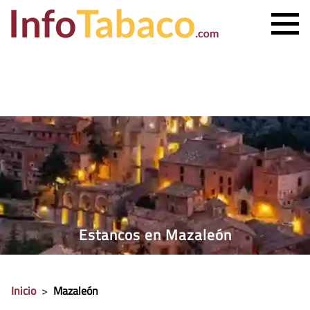
PRECIO CIGARRILLOS
PRECIO PUROS
ESTANCO MÁS CERCANO
CONTACTO
Estancos en Mazaleón
Inicio
>
Mazaleón