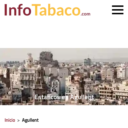
PRECIO CIGARRILLOS
PRECIO PUROS
ESTANCO MÁS CERCANO
CONTACTO
Estancos en Agullent
Inicio
>
Agullent