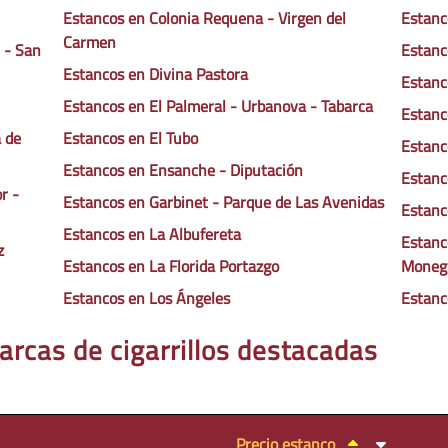
Estancos en Colonia Requena - Virgen del
Estanc
Carmen
 - San
Estanc
Estancos en Divina Pastora
Estanc
Estancos en El Palmeral - Urbanova - Tabarca
Estanc
 de
Estancos en El Tubo
Estanc
Estancos en Ensanche - Diputación
Estanc
r -
Estancos en Garbinet - Parque de Las Avenidas
Estanc
Estancos en La Albufereta
Estanc
z
Estancos en La Florida Portazgo
Moneg
Estancos en Los Ángeles
Estanc
arcas de cigarrillos destacadas
Precio estanco