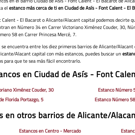
cos en el barrio Ciudad de Asís - Font Calent - El Bacarot de Alic
ca el
estanco más cerca de ti en Ciudad de Asís - Font Calent - El 
nt Calent - El Bacarot o Alicante/Alacant capital podemos decirte q
tran en Número 34 en Carrer Victoriano Ximénez Couder, 30, Núme
mero 58 en Carrer Princesa Mercé, 7.
t se encuentra entre los diez primeros barrios de Alicante/Alacan
licante/Alacant capital con más estancos, puedes buscar un
estanc
 para que te sea más fácil encontrarlo.
ancos en Ciudad de Asís - Font Calen
oriano Ximénez Couder, 30
Estanco Número 5
e Florida Portazgo, 5
Estanco Número 58 
 en otros barrios de Alicante/Alacan
Estancos en Centro - Mercado
Estanc