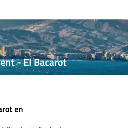
CONTACTO
lent - El Bacarot
arot en