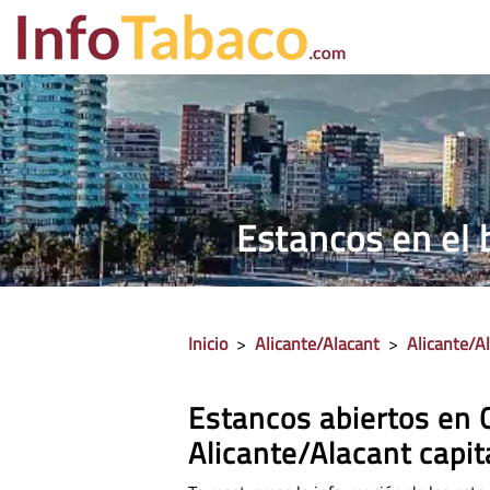
PRECIO CIGA
Estancos en el b
Inicio
>
Alicante/Alacant
>
Alicante/Al
Estancos abiertos en C
Alicante/Alacant capit