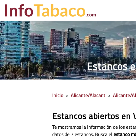
PRECIO CIGA
Estancos en
Inicio
>
Alicante/Alacant
>
Alicante/Al
Estancos abiertos en V
Te mostramos la información de los estan
datos de
7 estancos. Busca el
estanco má