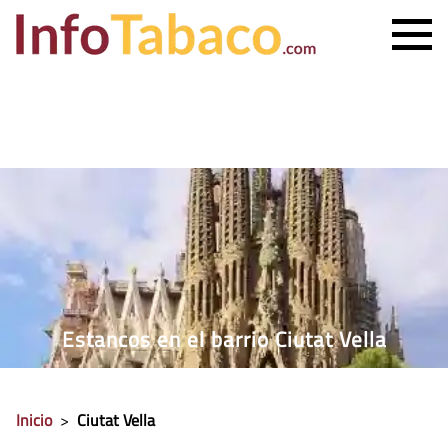
PRECIO CIGARRILLOS
PRECIO PUROS
ESTANCO MÁS CERCANO
CONTACTO
Estancos en el barrio Ciutat Vella
Inicio
>
Ciutat Vella