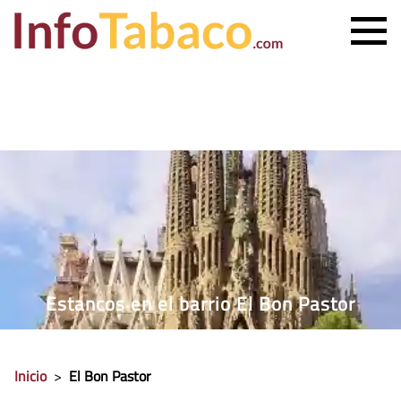
PRECIO CIGARRILLOS
PRECIO PUROS
ESTANCO MÁS CERCANO
CONTACTO
Estancos en el barrio El Bon Pastor
Inicio
>
El Bon Pastor