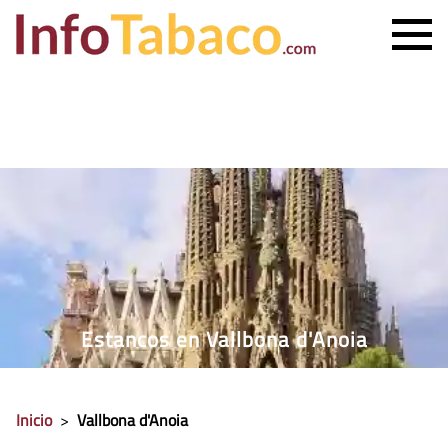
PRECIO CIGARRILLOS
PRECIO PUROS
ESTANCO MÁS CERCANO
CONTACTO
Estancos en Vallbona d'Anoia
Inicio
>
Vallbona d'Anoia