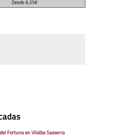
Desde
6.25€
acadas
 del Fortuna en Vilalba Sasserra