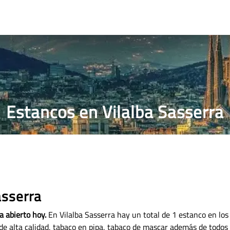
RRILLOS
PRECIO PUROS
ESTANCO MÁS CERCANO
Estancos en Vilalba Sasserra
asserra
a abierto hoy.
En Vilalba Sasserra hay un total de 1 estanco en los
de alta calidad, tabaco en pipa, tabaco de mascar además de todos 