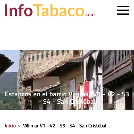
PRECIO CIGARRILLOS
PRECIO PUROS
ESTANCO MÁS CERCANO
CONTACTO
Estancos en el barrio Villimar V1 - V2 - S3
- S4 - San Cristóbal
Inicio
>
Villimar V1 - V2 - S3 - S4 - San Cristóbal