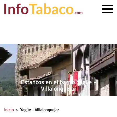
PRECIO CIGARRILLOS
PRECIO PUROS
ESTANCO MÁS CERCANO
CONTACTO
Estancos en el barrio Yagüe -
Villalonquejar
Inicio
>
Yagüe - Villalonquejar