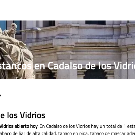
RRILLOS
PRECIO PUROS
ESTANCO MÁS CERCANO
stancos en Cadalso de los Vidri
s
e los Vidrios
Vidrios abierto hoy.
En Cadalso de los Vidrios hay un total de 1 es
abaco de liar de alta calidad, tabaco en pipa, tabaco de mascar ad