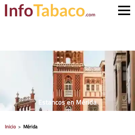
PRECIO CIGARRILLOS
PRECIO PUROS
ESTANCO MÁS CERCANO
CONTACTO
Estancos en Mérida
Inicio
>
Mérida