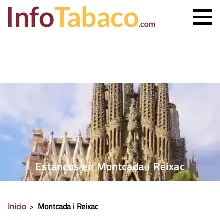
PRECIO CIGARRILLOS
PRECIO PUROS
ESTANCO MÁS CERCANO
CONTACTO
Estancos en Montcada i Reixac
Inicio
>
Montcada i Reixac