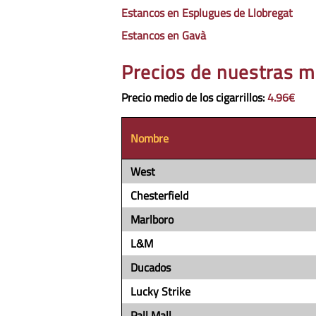
Estancos en Esplugues de Llobregat
Estancos en Gavà
Precios de nuestras m
Precio medio de los cigarrillos
:
4.96€
Nombre
West
Chesterfield
Marlboro
L&M
Ducados
Lucky Strike
Pall Mall