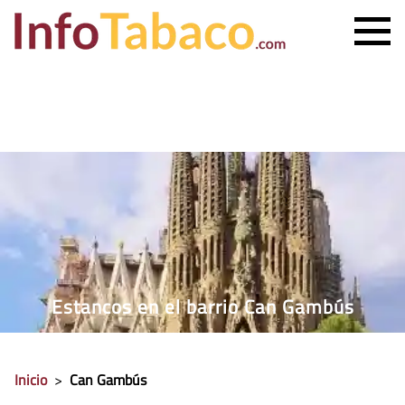
PRECIO CIGARRILLOS
PRECIO PUROS
ESTANCO MÁS CERCANO
CONTACTO
Estancos en el barrio Can Gambús
Inicio
>
Can Gambús